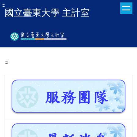
跳
:::
國立臺東大學 主計室
到
主
要
內
容
區
:::